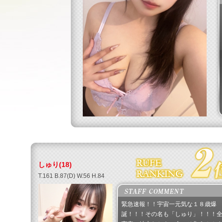
しゅり(18)
T.161 B.87(D) W.56 H.84
緊急速報！！宇宙一元気な１８歳爆
誕！！！その名も「しゅり」！！！