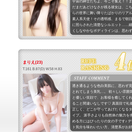
宇宙の紳士たちよ、今こそ集え！！
だまだあどけなさが残る彼女は、こ
らの世界に舞い降りたばかりのリア
素人系天使！その透明感、まるで朝
に照らされた清楚なシルエット……
くしなやかなボディラインは、思わ
二度見三度見必至の刺激的オーラを
つッ！！ しかもしかも、サービス精
がとにかくヤバい！！どこまでも尽
すドМ魂がもう爆発寸前！！！「お客
の喜ぶ顔が見たいんです…♡」と、
まりえ(23)
じらいながらも、ギリギリの攻めに
T.161 B.87(D) W.58 H.83
身全霊で挑む姿はまるでプロレスラ
級の献身パワー！！！おっと、忘れ
ゃいけない…彼女の口技はもはや芸
透き通るような色白美肌に、思わず
術！！！その柔らかい唇と絶妙な舌
とれてしまう美乳…。 初々しい雰囲
ばき、未体験ゾーンへと導く超絶技
と優しい笑顔で、お客様を癒してく
巧！！「え？これが１８歳のレベ
ること間違いなしです♡ 真面目で礼
ル！？」と叫んじゃう猛者続出！！ 
正しく、どこか守ってあげたくなる
あっ！この世に舞い降りた新星「し
イプ。 派手さよりも自然体の魅力を
り」と、一夜限りのドリームマッチ
める方にはぴったりの女の子です♪ デ
キメる覚悟はできてますか！？元気
ト気分を味わいたい方、清楚系がお
発！サービス満点！未知なる快感の